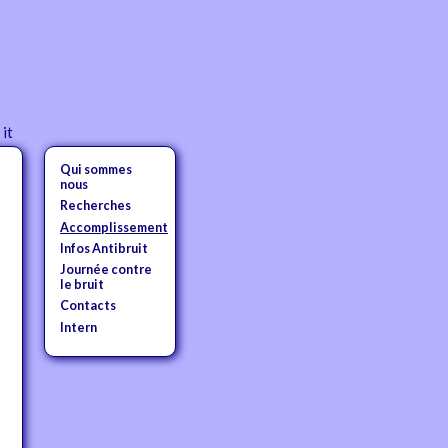
|
it
Qui sommes
nous
Recherches
Accomplissement
Infos Antibruit
Journée contre
le bruit
Contacts
Intern