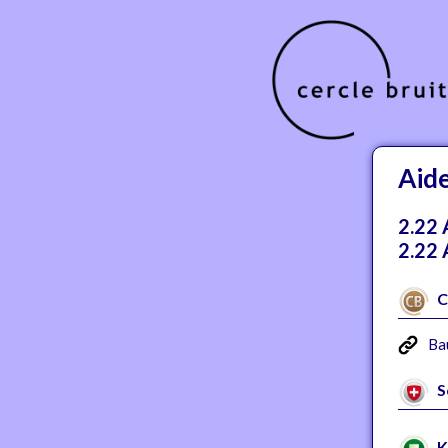
Aide
2.22 
2.22 
C
Ba
S
K