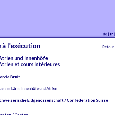
de
|
fr
 à l'exécution
Retour
Atrien und Innenhöfe
Atrien et cours intérieures
ercle Bruit
uen im Lärm: Innenhöfe und Atrien
chweizerische Eidgenossenschaft / Confédération Suisse
anton / Canton