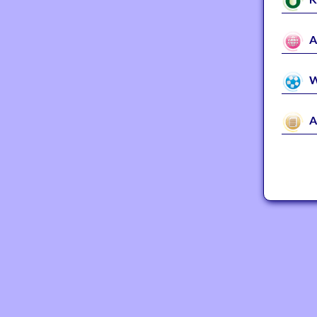
A
W
A